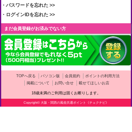
・
パスワードを忘れた >>
・
ログインIDを忘れた >>
まだ会員登録がお済みでない方
TOPへ戻る
パソコン版
会員規約
ポイントの利用方法
掲載について
お問い合せ
載せてほしいお店
18歳未満のご利用は固くお断りします。
Copyright©
大阪・関西の風俗共通ポイント《チェクナビ》