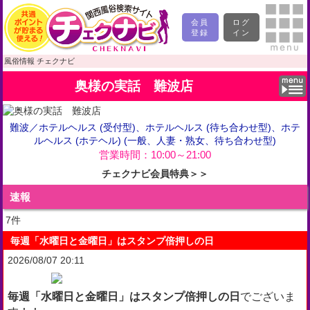
会員
ログ
登録
イン
風俗情報 チェクナビ
奥様の実話 難波店
難波
／
ホテルヘルス (受付型)、ホテルヘルス (待ち合わせ型)、ホテ
ルヘルス (ホテヘル) (一般、人妻・熟女、待ち合わせ型)
営業時間：10:00～21:00
チェクナビ会員特典＞＞
速報
7
件
毎週「水曜日と金曜日」はスタンプ倍押しの日
2026/08/07 20:11
毎週「水曜日と金曜日」はスタンプ倍押しの日
でございま